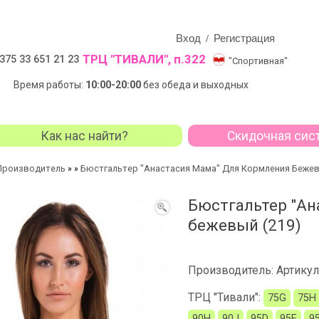
Вход
Регистрация
/
ТРЦ "ТИВАЛИ", п.322
375 33 651 21 23
"Спортивная"
Время работы:
10:00-20:00
без обеда и выходных
Как нас найти?
Скидочная сис
Производитель
Бюстгальтер "Анастасия Мама" Для Кормления Бежев
»
»
Бюстгальтер "Ан
бежевый (219)
Производитель:
Артикул
ТРЦ "Тивали":
75G
75H
90H
90J
95D
95E
9