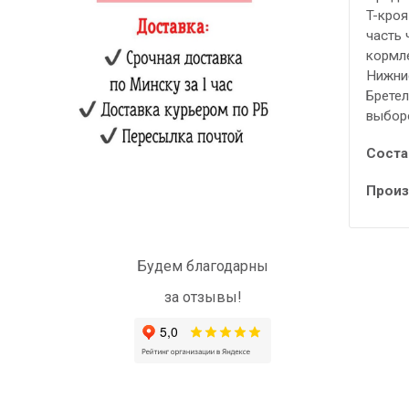
T-кроя
часть 
кормле
Нижние
Бретел
выборо
Соста
Произ
Будем благодарны
за отзывы!