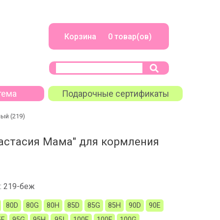
Корзина 0 товар(ов)
тема
Подарочные сертификаты
ый (219)
астасия Мама" для кормления
:
219-беж
80D
80G
80H
85D
85G
85H
90D
90Е
5F
95G
95H
95I
100E
100F
100G