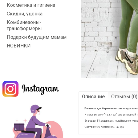
Косметика и гигиена
Скидки, уценка
Комбинезоны-
трансформеры
Подарки будущим мамам
НОВИНКИ
Описание
Отзывы (0)
Легинсы для беременных из натуральной
Имеют вставку "на живот" с регулировкой 
Благодаря 8% содержанию лайкры отлично 
Состав:
92% Хлопок, 8% Лайкра