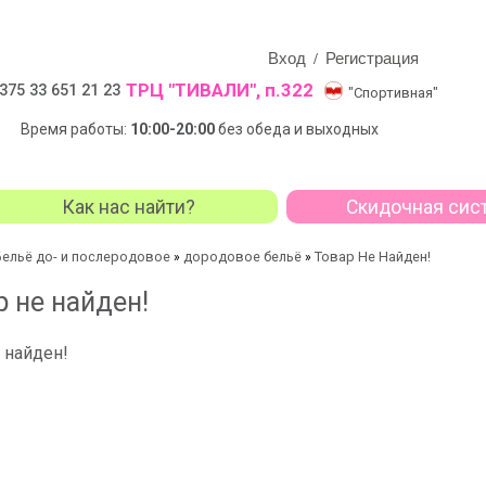
Вход
Регистрация
/
ТРЦ "ТИВАЛИ", п.322
375 33 651 21 23
"Спортивная"
Время работы:
10:00-20:00
без обеда и выходных
Как нас найти?
Скидочная сис
Бельё до- и послеродовое
дородовое бельё
Товар Не Найден!
»
»
р не найден!
 найден!