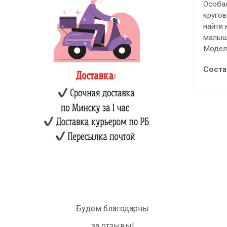
Особая
кругов
найти 
малыш
Модел
Соста
Будем благодарны
за отзывы!