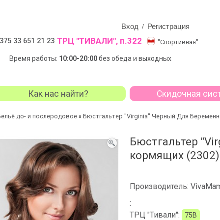
Вход
Регистрация
/
ТРЦ "ТИВАЛИ", п.322
375 33 651 21 23
"Спортивная"
Время работы:
10:00-20:00
без обеда и выходных
Как нас найти?
Скидочная сис
Бельё до- и послеродовое
Бюстгальтер "Virginia" Черный Для Беремен
»
Бюстгальтер "Vir
кормящих (2302)
Производитель:
VivaMam
:
ТРЦ "Тивали":
75B