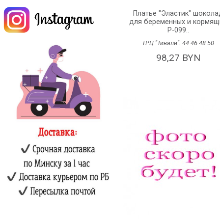
Платье "Эластик" шокола
для беременных и кормящ
P-099..
ТРЦ "Тивали":
44
46
48
50
98,27 BYN