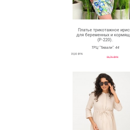
Платье трикотажное ири
для беременных и кормящ
(P-220)..
ТРЦ "Тивали":
44
35,00 BYN
56,76 BYN