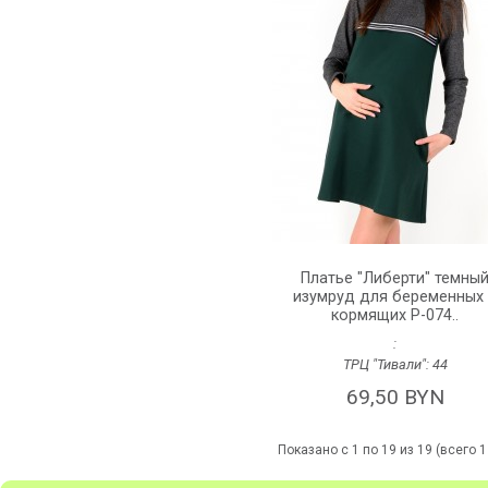
Платье "Либерти" темны
изумруд для беременных
кормящих P-074..
:
ТРЦ "Тивали":
44
69,50 BYN
Показано с 1 по 19 из 19 (всего 1