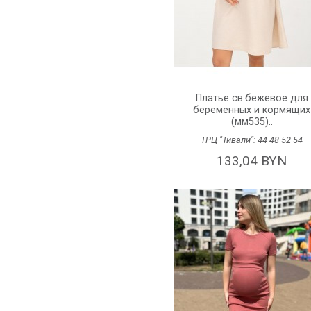
Платье св.бежевое для
беременных и кормящих
(мм535)..
ТРЦ "Тивали":
44
48
52
54
133,04 BYN