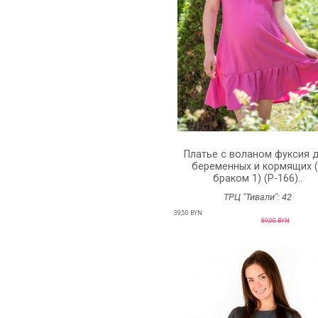
Платье с воланом фуксия 
беременных и кормящих (
браком 1) (P-166)..
ТРЦ "Тивали":
42
39,50 BYN
89,00 BYN