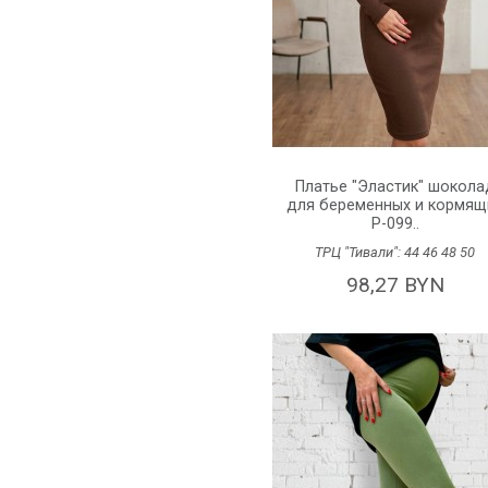
Платье "Эластик" шокола
для беременных и кормящ
P-099..
ТРЦ "Тивали":
44
46
48
50
98,27 BYN