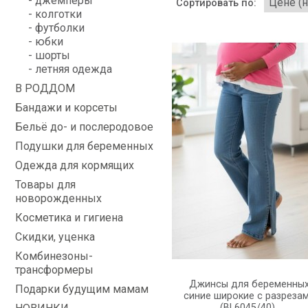
- джемперы
Сортировать по:
- колготки
- футболки
- юбки
- шорты
- летняя одежда
В РОДДОМ
Бандажи и корсеты
Бельё до- и послеродовое
Подушки для беременных
Одежда для кормящих
Товары для
новорожденных
Косметика и гигиена
Скидки, уценка
Комбинезоны-
трансформеры
Джинсы для беременны
Подарки будущим мамам
синие широкие с разреза
(BL6045/40)..