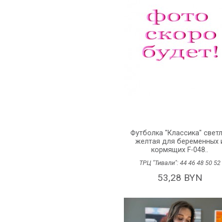
Футболка "Классика" светл
желтая для беременных 
кормящих F-048..
ТРЦ "Тивали":
44
46
48
50
52
53,28 BYN