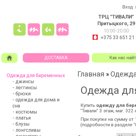
Вход
ТРЦ "ТИВАЛИ"
Притыцкого, 29
10:00-20:00
+375 33 651 21
ДОСТАВКА
Как нас най
Главная
Одежда
»
Одежда для беременных
- джинсы
Одежда дл
- леггинсы
- брюки
- одежда для дома и
Купить
одежду для бер
сна
"Тивали"
3 этаж, маг. 322 
- костюмы
- платья
При покупке на сумму от
- блузы
(подробности в разделе "
- лонгсливы