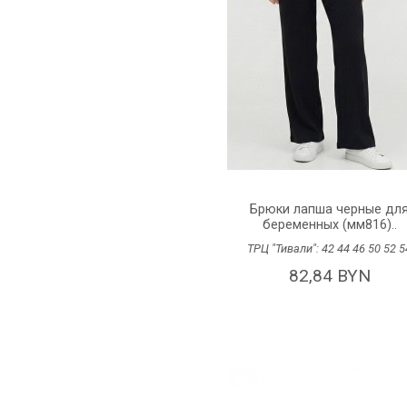
Брюки лапша черные дл
беременных (мм816)..
ТРЦ "Тивали":
42
44
46
50
52
5
82,84 BYN