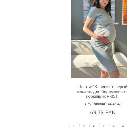
Платье "Классика" серы
меланж для беременных 
кормящих P-051..
ТРЦ "Тивали":
44
46
48
69,73 BYN
1
2
3
4
5
6