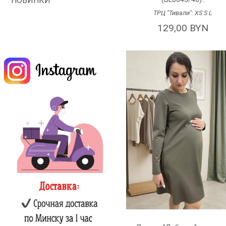
НОВИНКИ
ТРЦ "Тивали":
XS
S
L
129,00 BYN