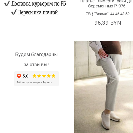
Платье "Либерти" хаки дл
беременных P-076..
ТРЦ "Тивали":
44
46
48
50
98,39 BYN
Будем благодарны
за отзывы!