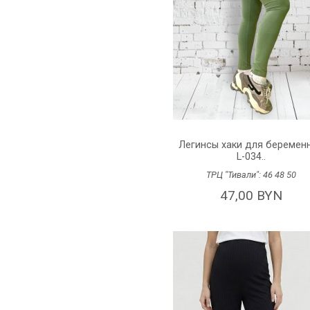
Легинсы хаки для беремен
L-034..
ТРЦ "Тивали":
46
48
50
47,00 BYN