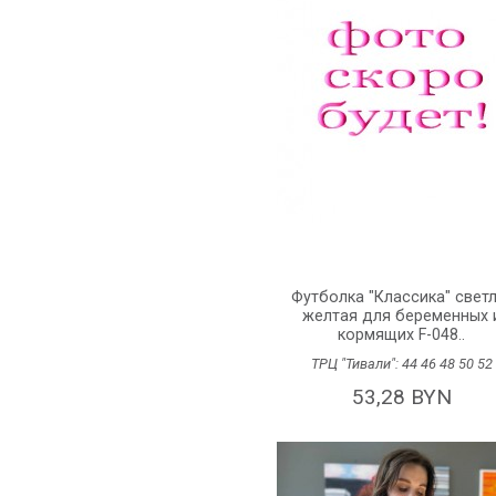
Футболка "Классика" светл
желтая для беременных 
кормящих F-048..
ТРЦ "Тивали":
44
46
48
50
52
53,28 BYN