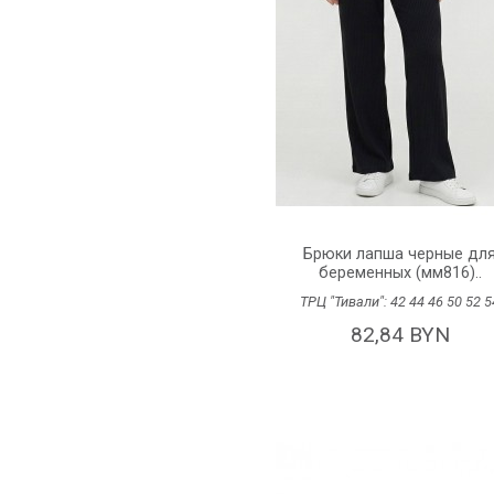
Брюки лапша черные дл
беременных (мм816)..
ТРЦ "Тивали":
42
44
46
50
52
5
82,84 BYN