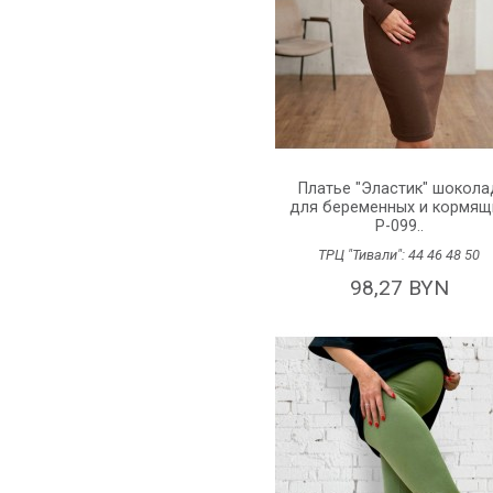
Платье "Эластик" шокола
для беременных и кормящ
P-099..
ТРЦ "Тивали":
44
46
48
50
98,27 BYN