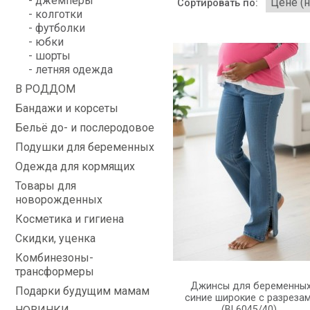
- джемперы
Сортировать по:
- колготки
- футболки
- юбки
- шорты
- летняя одежда
В РОДДОМ
Бандажи и корсеты
Бельё до- и послеродовое
Подушки для беременных
Одежда для кормящих
Товары для
новорожденных
Косметика и гигиена
Скидки, уценка
Комбинезоны-
трансформеры
Джинсы для беременны
Подарки будущим мамам
синие широкие с разреза
(BL6045/40)..