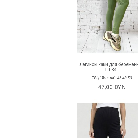
Легинсы хаки для беремен
L-034..
ТРЦ "Тивали":
46
48
50
47,00 BYN