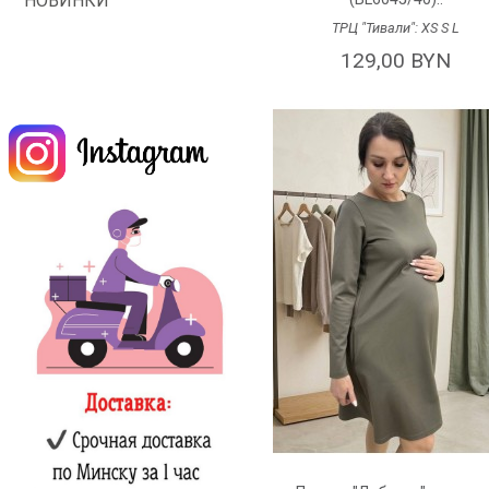
НОВИНКИ
ТРЦ "Тивали":
XS
S
L
129,00 BYN