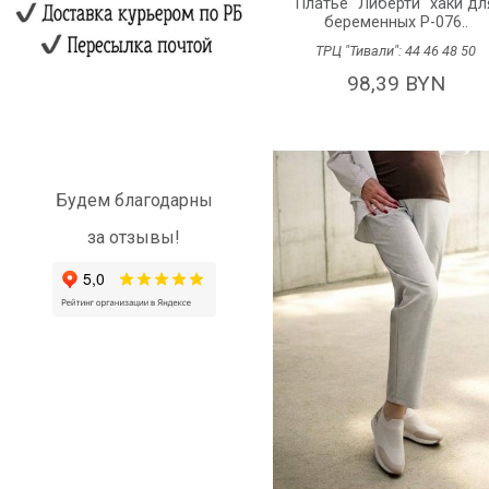
Платье "Либерти" хаки дл
беременных P-076..
ТРЦ "Тивали":
44
46
48
50
98,39 BYN
Будем благодарны
за отзывы!