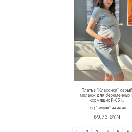
Платье "Классика" серы
меланж для беременных 
кормящих P-051..
ТРЦ "Тивали":
44
46
48
69,73 BYN
1
2
3
4
5
6