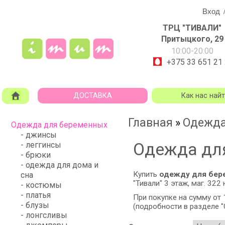
Вход
ТРЦ "ТИВАЛИ"
Притыцкого, 29
10:00-20:00
+375 33 651 21
ДОСТАВКА
Как нас най
Главная
Одежда
»
Одежда для беременных
- джинсы
Одежда дл
- леггинсы
- брюки
- одежда для дома и
Купить
одежду для бер
сна
"Тивали"
3 этаж, маг. 322 
- костюмы
- платья
При покупке на сумму от
- блузы
(подробности в разделе "
- лонгсливы