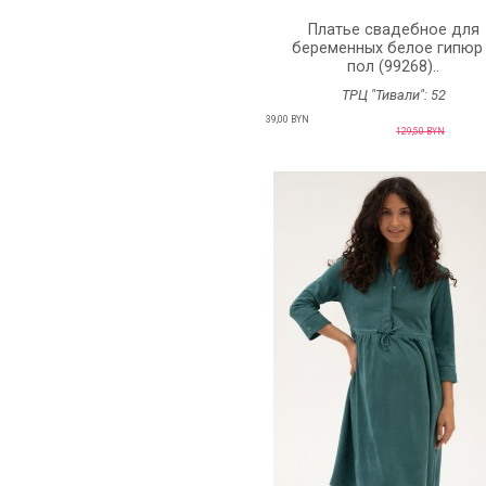
Платье свадебное для
беременных белое гипюр
пол (99268)..
ТРЦ "Тивали":
52
39,00 BYN
129,50 BYN