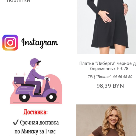
НОВИНКИ
Платье "Либерти" черное 
беременных P-078..
ТРЦ "Тивали":
44
46
48
50
98,39 BYN