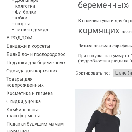
- джемперы
беременных
- колготки
!
- футболки
- юбки
В наличии туники для бе
- шорты
кормящих
- летняя одежда
, пла
В РОДДОМ
Бандажи и корсеты
Летние платья и сарафан
Бельё до- и послеродовое
При покупке на сумму от
(подробности в разделе "
Подушки для беременных
Одежда для кормящих
Сортировать по:
Товары для
новорожденных
Косметика и гигиена
Скидки, уценка
Комбинезоны-
трансформеры
Подарки будущим мамам