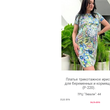
Платье трикотажное ири
для беременных и кормящ
(P-220)..
ТРЦ "Тивали":
44
35,00 BYN
56,76 BYN