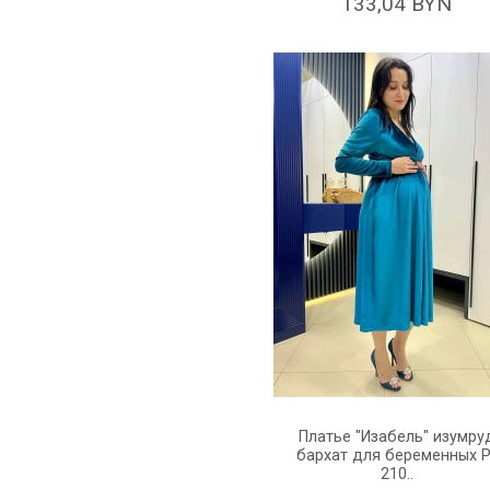
133,04 BYN
Платье "Изабель" изумру
бархат для беременных P
210..