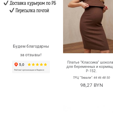
Будем благодарны
за отзывы!
Платье "Классика" шокол
для беременных и кормящ
P-152..
ТРЦ "Тивали":
44
46
48
50
98,27 BYN