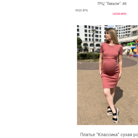
ТРЦ "Тивали":
46
99,00 BYN
147,50 BYN
Платье "Классика" сухая р