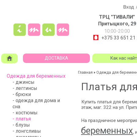
Вход
ТРЦ "ТИВАЛИ"
Притыцкого, 29
10:00-20:00
+375 33 651 21
ДОСТАВКА
Как нас най
Главная
Одежда для беремен
»
Одежда для беременных
- джинсы
Платья дл
- леггинсы
- брюки
- одежда для дома и
Купить платья для бере
сна
этаж, маг. 322 на ул. Прит
- костюмы
- платья
На праздничное меропри
- блузы
беременных
- лонгсливы
,