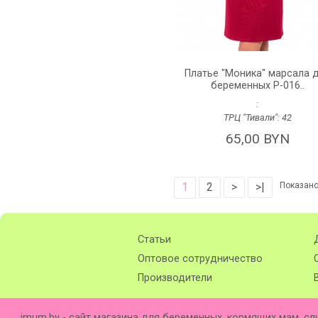
Платье "Моника" марсала 
беременных P-016..
:
ТРЦ "Тивали":
42
65,00 BYN
1
2
>
>|
Показано 
Статьи
Оптовое сотрудничество
Производители
imum.by - сайт магазина для беременных, кормящих мам, сл