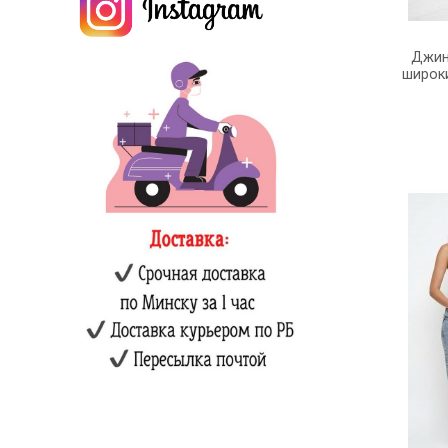
Джин
широки