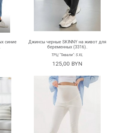
х синие
Джинсы черные SKINNY на живот для
.
беременных (3316)..
ТРЦ "Тивали":
S
XL
125,00 BYN