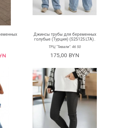
ременных
Джинсы трубы для беременных
голубые (Турция) (S25125.LTA)..
ТРЦ "Тивали":
46
50
175,00 BYN
BYN