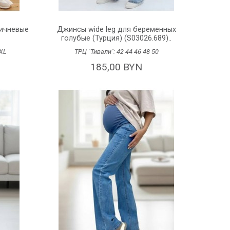
ичневые
Джинсы wide leg для беременных
голубые (Турция) (S03026.689)..
XL
ТРЦ "Тивали":
42
44
46
48
50
185,00 BYN