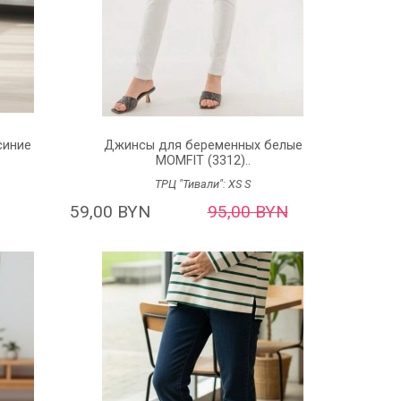
синие
Джинсы для беременных белые
MOMFIT (3312)..
ТРЦ "Тивали":
XS
S
59,00 BYN
95,00 BYN