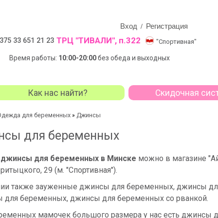
Вход
Регистрация
/
ТРЦ "ТИВАЛИ", п.322
375 33 651 21 23
"Спортивная"
Время работы:
10:00-20:00
без обеда и выходных
Как нас найти?
Скидочная сис
Одежда для беременных
Джинсы
»
нсы для беременных
ь
джинсы для беременных
в Минске
можно в магазине "Ай
Притыцкого, 29 (м. "Спортивная").
чии также зауженные джинсы для беременных, джинсы дл
 для беременных, джинсы для беременных со рванкой.
ременных мамочек большого размера у нас есть джинсы до