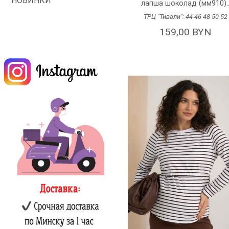
НОВИНКИ
лапша шоколад (мм910).
ТРЦ "Тивали":
44
46
48
50
52
159,00 BYN