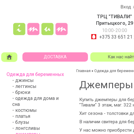
Вход
ТРЦ "ТИВАЛИ"
Притыцкого, 29
10:00-20:00
+375 33 651 21
ДОСТАВКА
Как нас най
Главная
Одежда для беремен
»
Одежда для беременных
- джинсы
Джемперы 
- леггинсы
- брюки
- одежда для дома и
Купить джемперы для бе
сна
"Тивали"
3 этаж, маг. 322 
- костюмы
Хит сезона - толстовки 
- платья
В наличии свитера для б
- блузы
- лонгсливы
У нас можно приобрести 