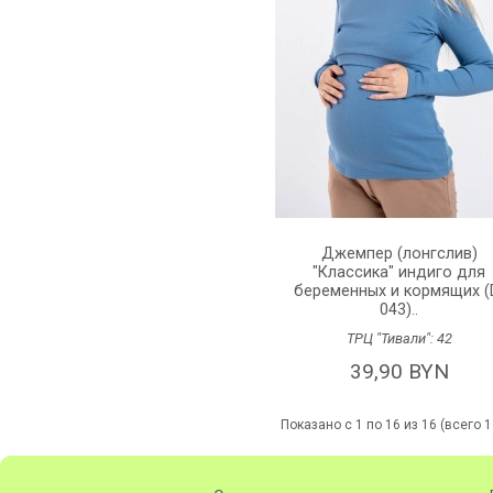
Джемпер (лонгслив)
"Классика" индиго для
беременных и кормящих (
043)..
ТРЦ "Тивали":
42
39,90 BYN
Показано с 1 по 16 из 16 (всего 1