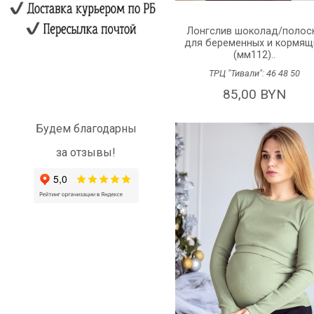
Лонгслив шоколад/полос
для беременных и кормящ
(мм112)..
ТРЦ "Тивали":
46
48
50
85,00 BYN
Будем благодарны
за отзывы!