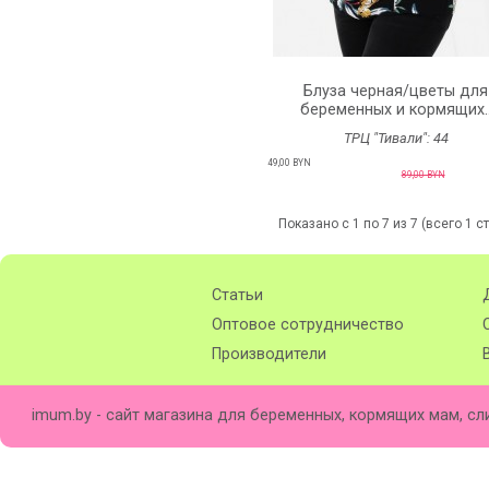
Блуза черная/цветы для
беременных и кормящих.
ТРЦ "Тивали":
44
49,00 BYN
89,00 BYN
Показано с 1 по 7 из 7 (всего 1 с
Статьи
Оптовое сотрудничество
Производители
imum.by - сайт магазина для беременных, кормящих мам, сл