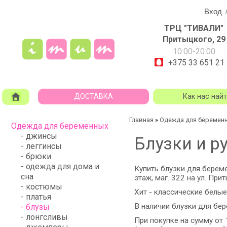
Вход
ТРЦ "ТИВАЛИ"
Притыцкого, 29
10:00-20:00
+375 33 651 21
ДОСТАВКА
Как нас най
Главная
Одежда для беремен
»
Одежда для беременных
- джинсы
Блузки и 
- леггинсы
- брюки
- одежда для дома и
Купить блузки для берем
сна
этаж, маг. 322 на ул. Прит
- костюмы
Хит - классические
белые
- платья
В наличии блузки для бе
- блузы
- лонгсливы
При покупке на сумму от