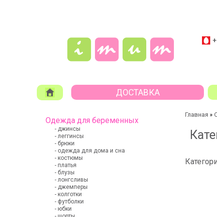
+
ДОСТАВКА
Главная
»
Одежда для беременных
- джинсы
Кате
- леггинсы
- брюки
- одежда для дома и сна
- костюмы
Категори
- платья
- блузы
- лонгсливы
- джемперы
- колготки
- футболки
- юбки
- шорты