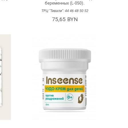
беременных (L-050)..
ТРЦ "Тивали":
44
46
48
50
52
75,65 BYN