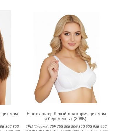
ящих мам
Бюстгальтер белый для кормящих мам
и беременных (308В)..
80B
80C
80D
ТРЦ "Тивали":
75F
75G
80E
80G
85G
90G
95B
95C