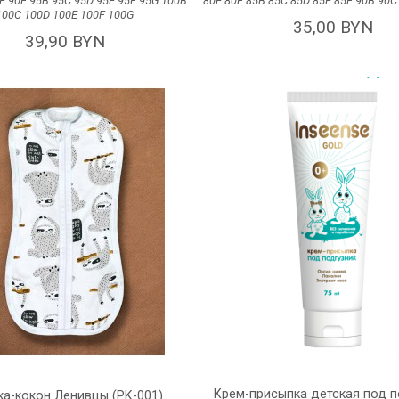
0Е
90F
95B
95C
95D
95E
95F
95G
100В
80E
80F
85B
85C
85D
85E
85F
90В
90
100С
100D
100E
100F
100G
35,00 BYN
39,90 BYN
Крем-присыпка детская под п
а-кокон Ленивцы (PK-001)..