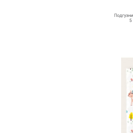
Подгузни
5