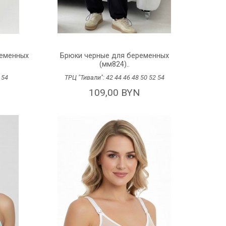
ременных
Брюки черные для беременных
(мм824)..
2
54
ТРЦ "Тивали":
42
44
46
48
50
52
54
109,00 BYN