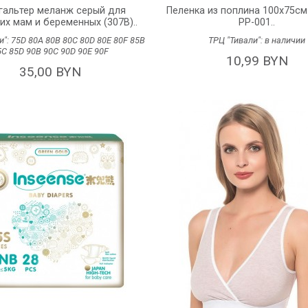
гальтер меланж серый для
Пеленка из поплина 100х75см
х мам и беременных (307В)..
PP-001..
и":
75D
80А
80B
80C
80D
80E
80F
85B
ТРЦ "Тивали":
в наличии
5C
85D
90В
90С
90D
90Е
90F
10,99 BYN
35,00 BYN