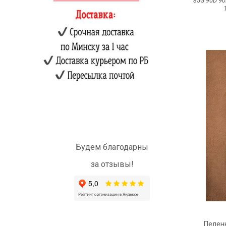
85G
90D
9
Будем благодарны
за отзывы!
Пеленк