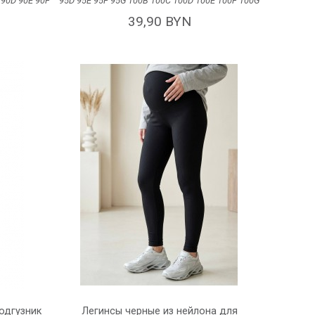
С
90D
90Е
90F
95D
95E
95F
95G
100В
100С
100D
100E
100F
100G
39,90 BYN
одгузник
Легинсы черные из нейлона для