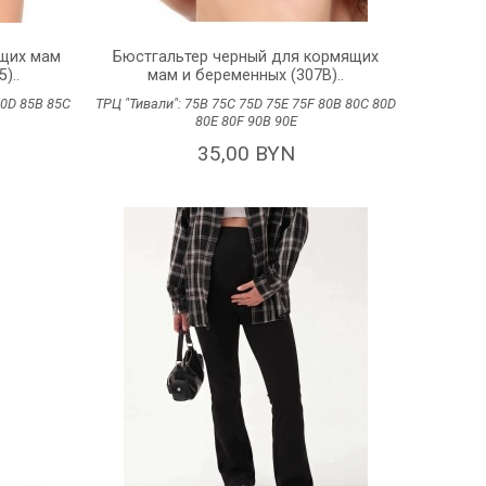
ящих мам
Бюстгальтер черный для кормящих
)..
мам и беременных (307В)..
80D
85B
85C
ТРЦ "Тивали":
75B
75C
75D
75E
75F
80B
80C
80D
80E
80F
90В
90Е
35,00 BYN