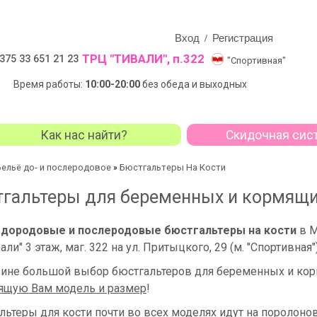
Вход
Регистрация
/
ТРЦ "ТИВАЛИ", п.322
375 33 651 21 23
"Спортивная"
Время работы:
10:00-20:00
без обеда и выходных
Как нас найти?
Скидочная сис
Бельё до- и послеродовое
Бюстгальтеры На Кости
»
гальтеры для беременных и кормящи
ь
дородовые и послеродовые бюстгальтеры на кости
в 
али"
3 этаж, маг. 322 на ул. Притыцкого, 29 (м. "Спортивная"
зине большой выбор бюстгальтеров для беременных и кор
ящую Вам модель и размер
!
льтеры для кости почти во всех моделях идут на поролоно