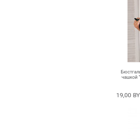
Бюстгаль
чашкой "
19,00 B