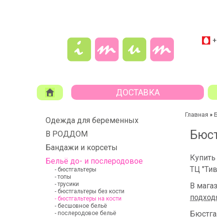
+
ДОСТАВКА
Главная
»
Одежда для беременных
Бюст
В РОДДОМ
Бандажи и корсеты
Купит
Бельё до- и послеродовое
ТЦ "Тив
- бюстгальтеры
- топы
- трусики
В мага
- бюстгальтеры без кости
подход
- бюстгальтеры на кости
- бесшовное бельё
Бюстга
- послеродовое бельё