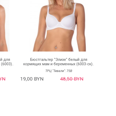
ый для
Бюстгальтер "Элизе" белый для
6003)..
кормящих мам и беременных (6003-ск)..
ТРЦ "Тивали":
75B
BYN
19,00 BYN
48,50 BYN