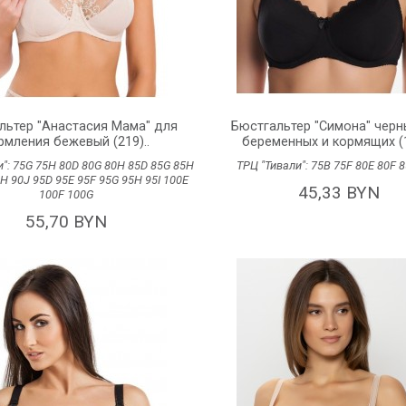
льтер "Анастасия Мама" для
Бюстгальтер "Симона" черн
рмления бежевый (219)..
беременных и кормящих (1
и":
75G
75H
80D
80G
80H
85D
85G
85H
ТРЦ "Тивали":
75B
75F
80E
80F
8
0H
90J
95D
95E
95F
95G
95H
95I
100E
45,33 BYN
100F
100G
55,70 BYN