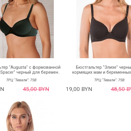
тер "Augusta" с формованной
Бюстгальтер "Элизе" черн
Spacer" черный для беремен..
кормящих мам и беременных (
ТРЦ "Тивали":
75B
ТРЦ "Тивали":
75B
YN
45,00 BYN
19,00 BYN
48,50 