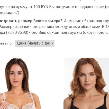
купке на сумму от 100 BYN Вы получаете в подарок сертиф
а скидок").
ределить размер бюстгальтера?
Измерьте обхват под г
Размер чашечки - это разница между этими обхватами: B 13-
ра (75,80,85,90) - это Ваш обхват под грудью (округляете 
ать по: