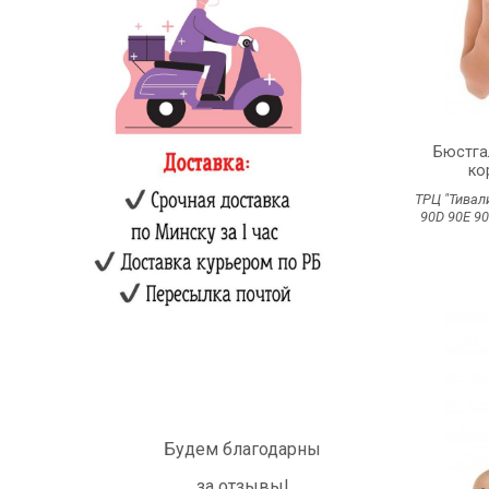
Бюстга
ко
ТРЦ "Тивал
90D
90Е
9
Будем благодарны
за отзывы!