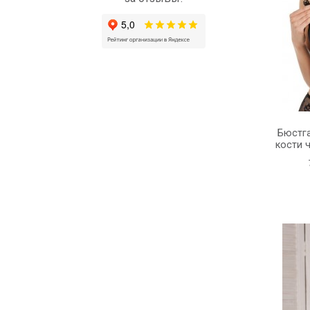
Бюстга
кости 