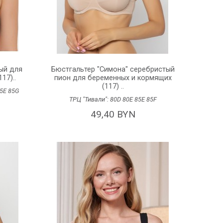
ый для
Бюстгальтер "Симона" серебристый
17)..
пион для беременных и кормящих
(117) ..
5E
85G
ТРЦ "Тивали":
80D
80E
85E
85F
49,40 BYN