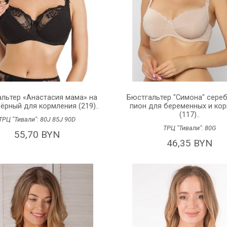
льтер «Анастасия мама» на
Бюстгальтер "Симона" сере
чёрный для кормления (219)..
пион для беременных и ко
(117)..
ТРЦ "Тивали":
80J
85J
90D
ТРЦ "Тивали":
80G
55,70 BYN
46,35 BYN