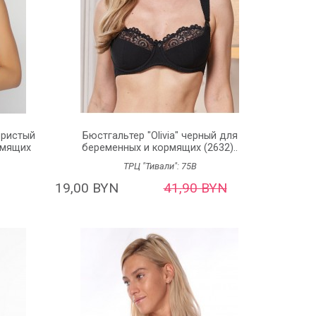
бристый
Бюстгальтер "Olivia" черный для
рмящих
беременных и кормящих (2632)..
ТРЦ "Тивали":
75B
19,00 BYN
41,90 BYN