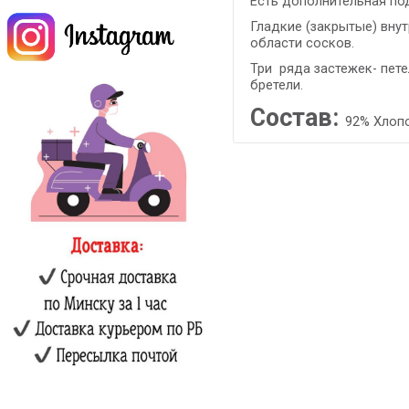
Есть дополнительная по
Гладкие (закрытые) вну
области сосков.
Три ряда застежек- пете
бретели.
Состав:
92% Хлопо